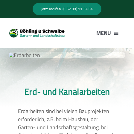
Zum
Jetzt anrufen: (0 52 08) 91 34 64
Inhalt
springen
MENU
HOME
LEISTUNGEN
Erd- und Kanalarbeiten
UNTERNEHMEN
Erdarbeiten sind bei vielen Bauprojekten
JOBS
erforderlich, z.B. beim Hausbau, der
Garten- und Landschaftsgestaltung, bei