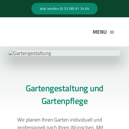
Zum
Jetzt anrufen: (0 52 08) 91 34 64
Inhalt
springen
MENU
HOME
LEISTUNGEN
Gartengestaltung und
UNTERNEHMEN
Gartenpflege
JOBS
Wir planen Ihren Garten individuell und
professionell nach Ihren Wünschen. Mit